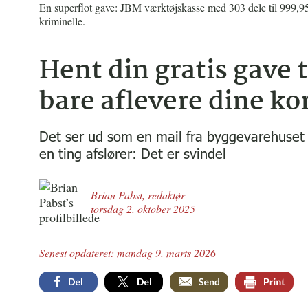
En superflot gave: JBM værktøjskasse med 303 dele til 999,95
kriminelle.
Hent din gratis gave t
bare aflevere dine ko
Det ser ud som en mail fra byggevarehuset 
en ting afslører: Det er svindel
Brian Pabst
,
redaktør
torsdag 2. oktober 2025
Senest opdateret: mandag 9. marts 2026
Facebook
Twitter
Email
Print