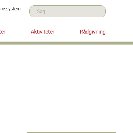
Søg
emssystem
Søg
ter
Aktiviteter
Rådgivning