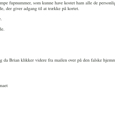
kæmpe fupnummer, som kunne have kostet ham alle de personli
e, der giver adgang til at trække på kortet.
e.
le.
g da Brian klikker videre fra mailen over på den falske hjem
emaet