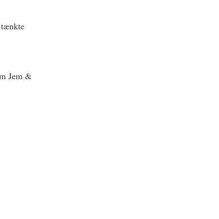
 tænkte
“om Jem &