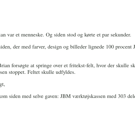
rian var et menneske. Og siden stod og kørte et par sekunder.
siden, der med farver, design og billeder lignede 100 procent
n forsøgte at springe over et fritekst-felt, hvor der skulle sk
en stoppet. Feltet skulle udfyldes.
gt,
” kom siden med selve gaven: JBM værktøjskassen med 303 dele