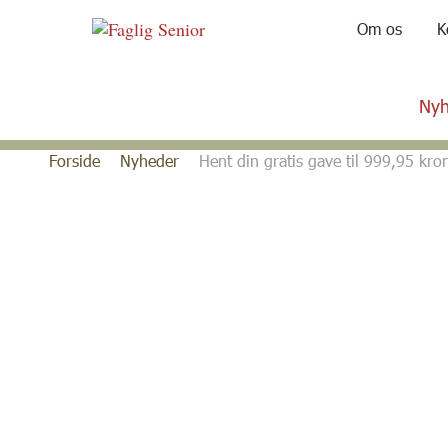
Om os
K
Nyh
Gå
Forside
Nyheder
Hent din gratis gave til 999,95 kro
til
indhold