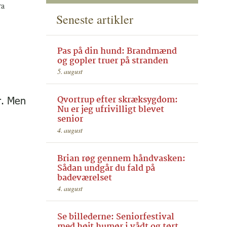
ra
Seneste artikler
Pas på din hund: Brandmænd
og gopler truer på stranden
5. august
Qvortrup efter skræksygdom:
r. Men
Nu er jeg ufrivilligt blevet
senior
4. august
Brian røg gennem håndvasken:
Sådan undgår du fald på
badeværelset
4. august
Se billederne: Seniorfestival
med højt humør i vådt og tørt