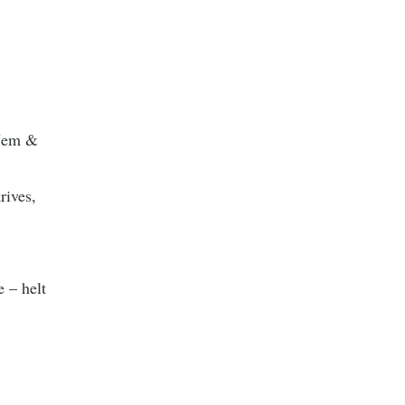
 Jem &
rives,
 – helt