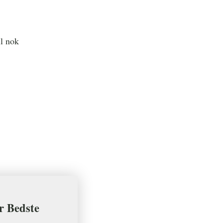
il nok
er Bedste