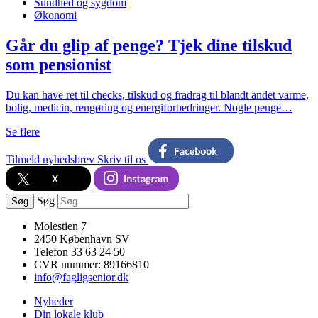
Sundhed og sygdom
Økonomi
Går du glip af penge? Tjek dine tilskud
som pensionist
Du kan have ret til checks, tilskud og fradrag til blandt andet varme,
bolig, medicin, rengøring og energiforbedringer. Nogle penge…
Se flere
Tilmeld nyhedsbrev
Skriv til os
Søg
Søg
Molestien 7
2450 København SV
Telefon 33 63 24 50
CVR nummer: 89166810
info@fagligsenior.dk
Nyheder
Din lokale klub