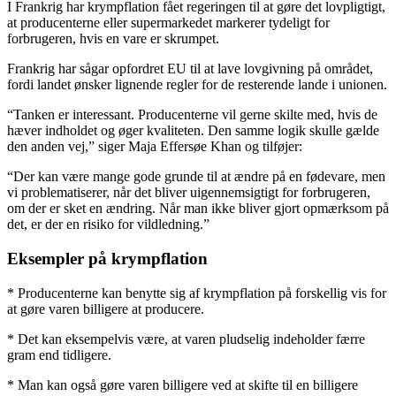
I Frankrig har krympflation fået regeringen til at gøre det lovpligtigt,
at producenterne eller supermarkedet markerer tydeligt for
forbrugeren, hvis en vare er skrumpet.
Frankrig har sågar opfordret EU til at lave lovgivning på området,
fordi landet ønsker lignende regler for de resterende lande i unionen.
“Tanken er interessant. Producenterne vil gerne skilte med, hvis de
hæver indholdet og øger kvaliteten. Den samme logik skulle gælde
den anden vej,” siger Maja Effersøe Khan og tilføjer:
“Der kan være mange gode grunde til at ændre på en fødevare, men
vi problematiserer, når det bliver uigennemsigtigt for forbrugeren,
om der er sket en ændring. Når man ikke bliver gjort opmærksom på
det, er der en risiko for vildledning.”
Eksempler på krympflation
* Producenterne kan benytte sig af krympflation på forskellig vis for
at gøre varen billigere at producere.
* Det kan eksempelvis være, at varen pludselig indeholder færre
gram end tidligere.
* Man kan også gøre varen billigere ved at skifte til en billigere