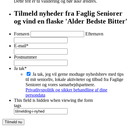
Dette felt er til validering og bør ikke ændres.
Tilmeld nyheder fra Faglig Seniorer
og vind en flaske 'Alder Bedste Bitter'
*
Fornavn
Efternavn
E-mail
*
Postnummer
Ja tak
*
Ja tak, jeg vil gerne modtage nyhedsbrev med tips
til mit seniorliv, lokale aktiviteter og tilbud fra Faglige
Seniorer og vores samarbejdspartnere.
Privatlivspolitik og sikker behandling af dine
persondata
This field is hidden when viewing the form
tags