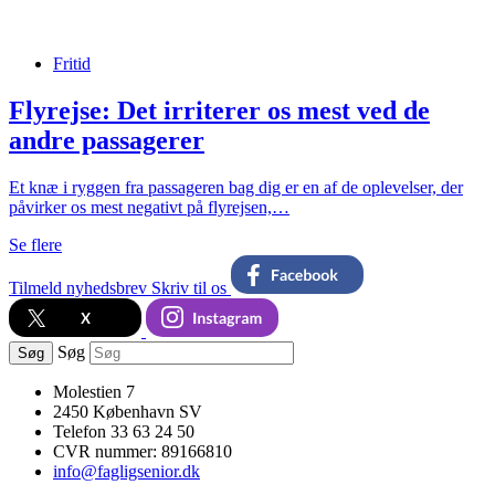
Fritid
Flyrejse: Det irriterer os mest ved de
andre passagerer
Et knæ i ryggen fra passageren bag dig er en af de oplevelser, der
påvirker os mest negativt på flyrejsen,…
Se flere
Tilmeld nyhedsbrev
Skriv til os
Søg
Søg
Molestien 7
2450 København SV
Telefon 33 63 24 50
CVR nummer: 89166810
info@fagligsenior.dk