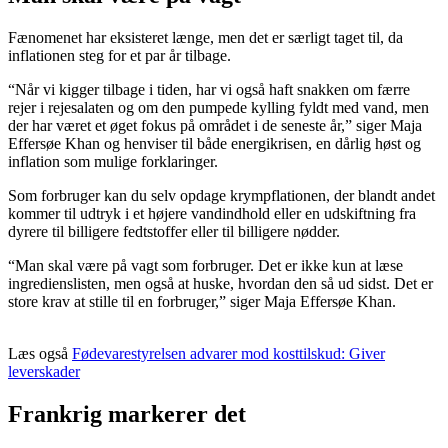
Fænomenet har eksisteret længe, men det er særligt taget til, da
inflationen steg for et par år tilbage.
“Når vi kigger tilbage i tiden, har vi også haft snakken om færre
rejer i rejesalaten og om den pumpede kylling fyldt med vand, men
der har været et øget fokus på området i de seneste år,” siger Maja
Effersøe Khan og henviser til både energikrisen, en dårlig høst og
inflation som mulige forklaringer.
Som forbruger kan du selv opdage krympflationen, der blandt andet
kommer til udtryk i et højere vandindhold eller en udskiftning fra
dyrere til billigere fedtstoffer eller til billigere nødder.
“Man skal være på vagt som forbruger. Det er ikke kun at læse
ingredienslisten, men også at huske, hvordan den så ud sidst. Det er
store krav at stille til en forbruger,” siger Maja Effersøe Khan.
Læs også
Fødevarestyrelsen advarer mod kosttilskud: Giver
leverskader
Frankrig markerer det