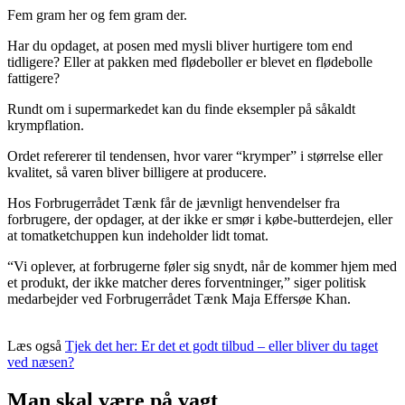
Fem gram her og fem gram der.
Har du opdaget, at posen med mysli bliver hurtigere tom end
tidligere? Eller at pakken med flødeboller er blevet en flødebolle
fattigere?
Rundt om i supermarkedet kan du finde eksempler på såkaldt
krympflation.
Ordet refererer til tendensen, hvor varer “krymper” i størrelse eller
kvalitet, så varen bliver billigere at producere.
Hos Forbrugerrådet Tænk får de jævnligt henvendelser fra
forbrugere, der opdager, at der ikke er smør i købe-butterdejen, eller
at tomatketchuppen kun indeholder lidt tomat.
“Vi oplever, at forbrugerne føler sig snydt, når de kommer hjem med
et produkt, der ikke matcher deres forventninger,” siger politisk
medarbejder ved Forbrugerrådet Tænk Maja Effersøe Khan.
Læs også
Tjek det her:
Er det et godt tilbud – eller bliver du taget
ved næsen?
Man skal være på vagt