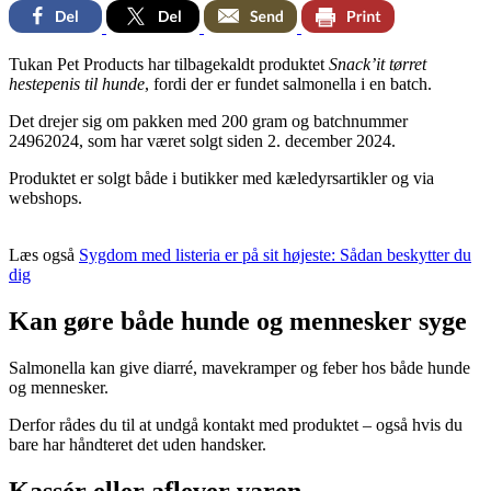
Facebook
Twitter
Email
Print
Tukan Pet Products har tilbagekaldt produktet
Snack’it tørret
hestepenis til hunde
, fordi der er fundet salmonella i en batch.
Det drejer sig om pakken med 200 gram og batchnummer
24962024, som har været solgt siden 2. december 2024.
Produktet er solgt både i butikker med kæledyrsartikler og via
webshops.
Læs også
Sygdom med listeria er på sit højeste: Sådan beskytter du
dig
Kan gøre både hunde og mennesker syge
Salmonella kan give diarré, mavekramper og feber hos både hunde
og mennesker.
Derfor rådes du til at undgå kontakt med produktet – også hvis du
bare har håndteret det uden handsker.
Kassér eller aflever varen