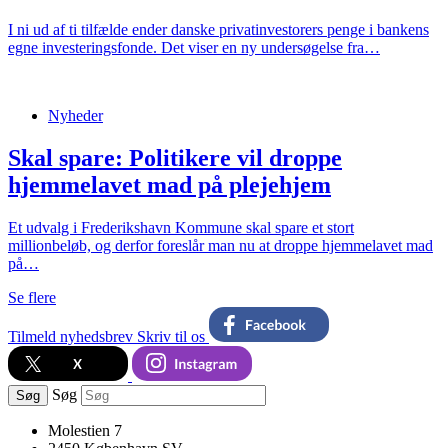
I ni ud af ti tilfælde ender danske privatinvestorers penge i bankens
egne investeringsfonde. Det viser en ny undersøgelse fra…
Nyheder
Skal spare: Politikere vil droppe
hjemmelavet mad på plejehjem
Et udvalg i Frederikshavn Kommune skal spare et stort
millionbeløb, og derfor foreslår man nu at droppe hjemmelavet mad
på…
Se flere
Tilmeld nyhedsbrev
Skriv til os
Søg
Søg
Molestien 7