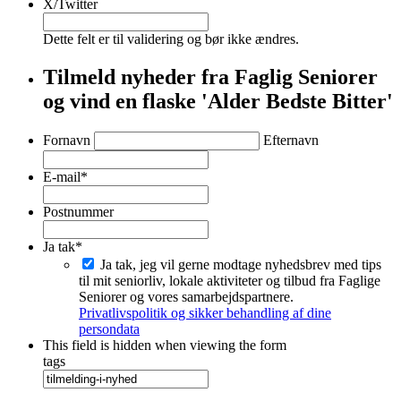
X/Twitter
Dette felt er til validering og bør ikke ændres.
Tilmeld nyheder fra Faglig Seniorer
og vind en flaske 'Alder Bedste Bitter'
*
Fornavn
Efternavn
E-mail
*
Postnummer
Ja tak
*
Ja tak, jeg vil gerne modtage nyhedsbrev med tips
til mit seniorliv, lokale aktiviteter og tilbud fra Faglige
Seniorer og vores samarbejdspartnere.
Privatlivspolitik og sikker behandling af dine
persondata
This field is hidden when viewing the form
tags