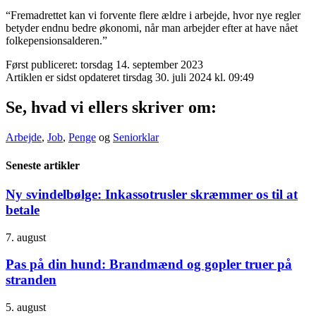
“Fremadrettet kan vi forvente flere ældre i arbejde, hvor nye regler
betyder endnu bedre økonomi, når man arbejder efter at have nået
folkepensionsalderen.”
Først publiceret: torsdag 14. september 2023
Artiklen er sidst opdateret tirsdag 30. juli 2024 kl. 09:49
Se, hvad vi ellers skriver om:
Arbejde
,
Job
,
Penge
og
Seniorklar
Seneste artikler
Ny svindelbølge: Inkassotrusler skræmmer os til at
betale
7. august
Pas på din hund: Brandmænd og gopler truer på
stranden
5. august