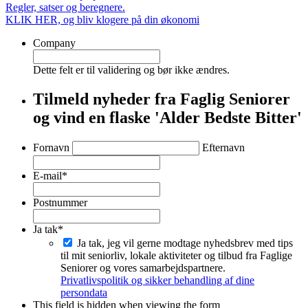
Regler, satser og beregnere.
KLIK HER, og bliv klogere på din økonomi
Company
Dette felt er til validering og bør ikke ændres.
Tilmeld nyheder fra Faglig Seniorer
og vind en flaske 'Alder Bedste Bitter'
*
Fornavn
Efternavn
E-mail
*
Postnummer
Ja tak
*
Ja tak, jeg vil gerne modtage nyhedsbrev med tips
til mit seniorliv, lokale aktiviteter og tilbud fra Faglige
Seniorer og vores samarbejdspartnere.
Privatlivspolitik og sikker behandling af dine
persondata
This field is hidden when viewing the form