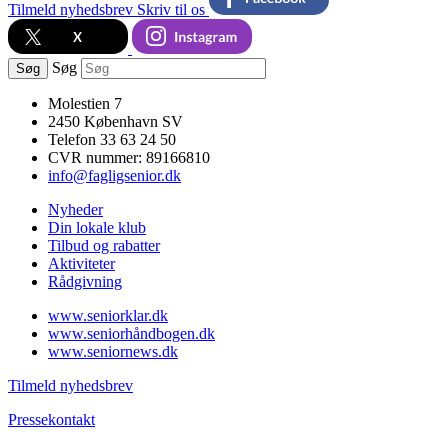
Tilmeld nyhedsbrev
Skriv til os
Søg
Søg
Molestien 7
2450 København SV
Telefon 33 63 24 50
CVR nummer: 89166810
info@fagligsenior.dk
Nyheder
Din lokale klub
Tilbud og rabatter
Aktiviteter
Rådgivning
www.seniorklar.dk
www.seniorhåndbogen.dk
www.seniornews.dk
Tilmeld nyhedsbrev
Pressekontakt