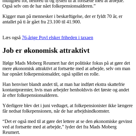
mulighed for, helbred til og lysten til at fortsætte med at arbejde.
Også selv om de har nået folkepensionsalderen.”
Kigger man på mennesker i beskæftigelse, der er fyldt 70 år, er
antallet på ti år gået fra 23.100 til 41.900.
Læs også
76-årige Povl elsker friheden i taxaen
Job er økonomisk attraktivt
Ifølge Mads Moberg Reumert har det politiske fokus på at gøre det
mere økonomisk attraktivt at fortsætte med at arbejde, selv om man
har opnået folkepensionsalder, også spillet en rolle.
Han henviser blandt andet til, at man har indført ekstra skattefrie
kontantpræmier, hvis man arbejder henholdsvis det første og andet
år efter folkepensionsalderen.
Yderligere blev det i juni vedtaget, at folkepensionister ikke længere
får nedsat folkepensionen, når de har arbejdsindkomster.
“Det er også med til at gøre det lettere at se den økonomiske gevinst
ved at fortsætte med at arbejde,” lyder det fra Mads Moberg
Reumert.