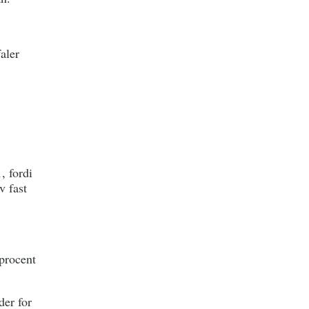
aler
, fordi
v fast
 procent
der for