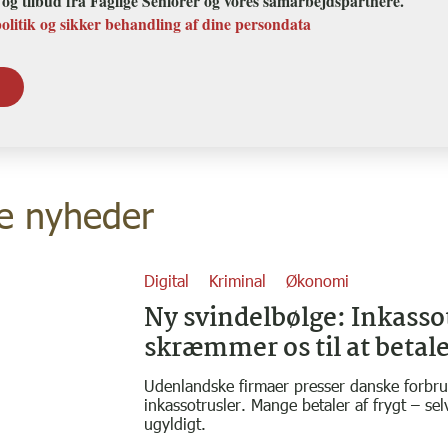
r og tilbud fra Faglige Seniorer og vores samarbejdspartnere.
politik og sikker behandling af dine persondata
e nyheder
Digital
Kriminal
Økonomi
Ny svindelbølge: Inkasso
skræmmer os til at betal
Udenlandske firmaer presser danske forbr
inkassotrusler. Mange betaler af frygt – s
ugyldigt.