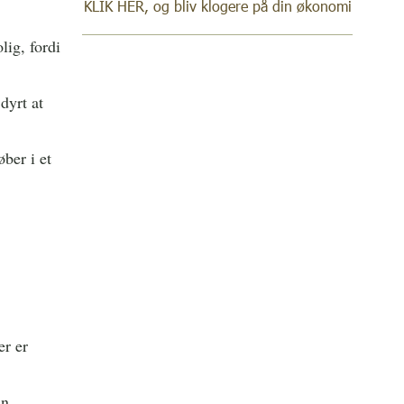
KLIK HER, og bliv klogere på din økonomi
lig, fordi
dyrt at
øber i et
er er
ån.