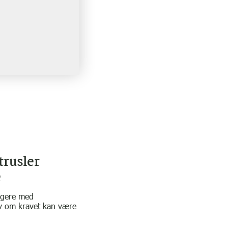
trusler
e
ugere med
elv om kravet kan være