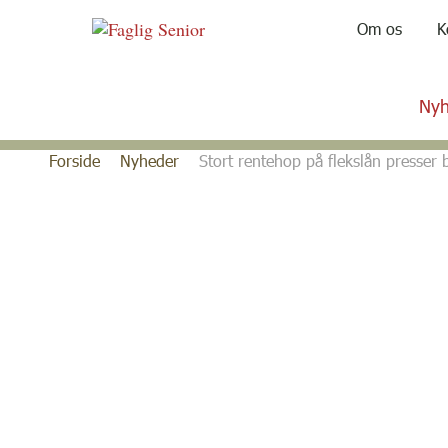
Om os
K
Nyh
Gå
Forside
Nyheder
Stort rentehop på flekslån presser 
til
indhold