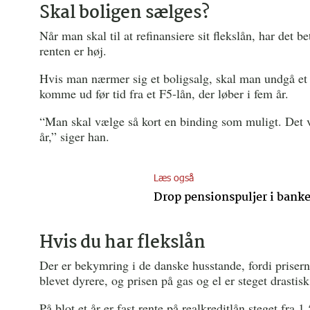
Skal boligen sælges?
Når man skal til at refinansiere sit flekslån, har det 
renten er høj.
Hvis man nærmer sig et boligsalg, skal man undgå et 
komme ud før tid fra et F5-lån, der løber i fem år.
“Man skal vælge så kort en binding som muligt. Det vil 
år,” siger han.
Læs også
Drop pensionspuljer i banker
Hvis du har flekslån
Der er bekymring i de danske husstande, fordi prisern
blevet dyrere, og prisen på gas og el er steget drastisk
På blot et år er fast rente på realkreditlån steget fra 