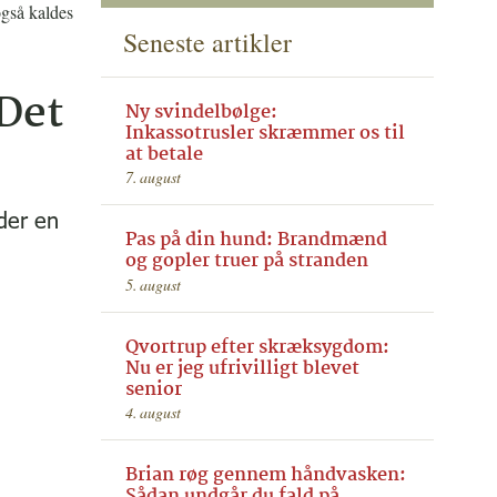
også kaldes
Seneste artikler
 Det
Ny svindelbølge:
Inkassotrusler skræmmer os til
at betale
7. august
åder en
Pas på din hund: Brandmænd
og gopler truer på stranden
5. august
Qvortrup efter skræksygdom:
Nu er jeg ufrivilligt blevet
senior
4. august
Brian røg gennem håndvasken:
Sådan undgår du fald på