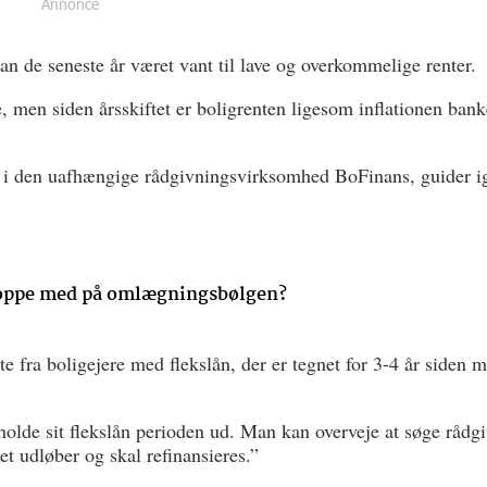
an de seneste år været vant til lave og overkommelige renter.
, men siden årsskiftet er boligrenten ligesom inflationen bank
er i den uafhængige rådgivningsvirksomhed BoFinans, guider 
 hoppe med på omlægningsbølgen?
e fra boligejere med flekslån, der er tegnet for 3-4 år siden 
holde sit flekslån perioden ud. Man kan overveje at søge rådg
net udløber og skal refinansieres.”