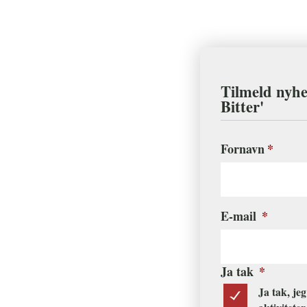
Tilmeld nyhe
Bitter'
*
Fornavn
E-mail
*
Ja tak
*
Ja tak, je