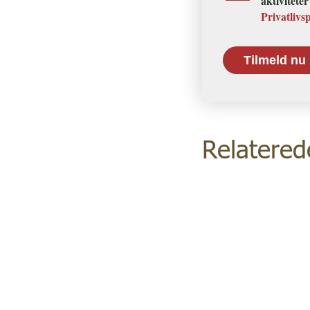
aktivitete
Privatlivs
Relatered