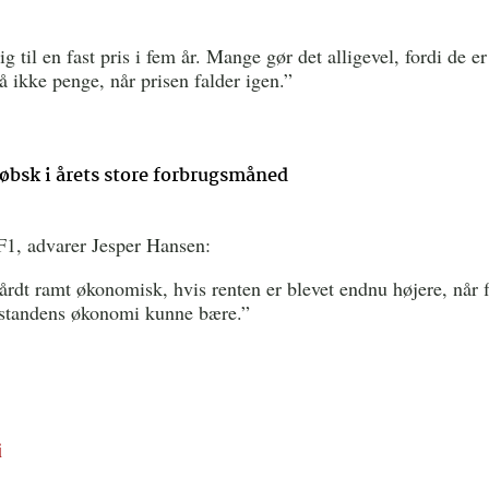
g til en fast pris i fem år. Mange gør det alligevel, fordi de e
så ikke penge, når prisen falder igen.”
øbsk i årets store forbrugsmåned
 F1, advarer Jesper Hansen:
årdt ramt økonomisk, hvis renten er blevet endnu højere, når f
usstandens økonomi kunne bære.”
i