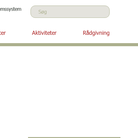
Søg
emssystem
Søg
ter
Aktiviteter
Rådgivning