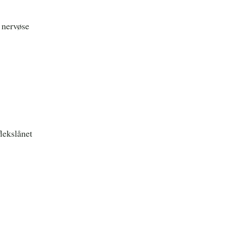
r nervøse
lekslånet