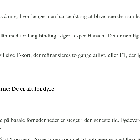
betydning, hvor længe man har tænkt sig at blive boende i sin bo
lån med for lang binding, siger Jesper Hansen. Det er nemlig 
sige F-kort, der refinansieres to gange årligt, eller F1, der l
ne: De er alt for dyre
e på basale fornødenheder er steget i den seneste tid. Fødevar
.
1,5 til 5 procent. Nu er turen kommet til boligejerne med fleksl