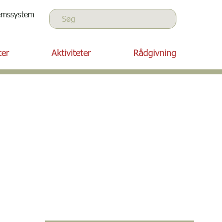
Søg
emssystem
Søg
ter
Aktiviteter
Rådgivning