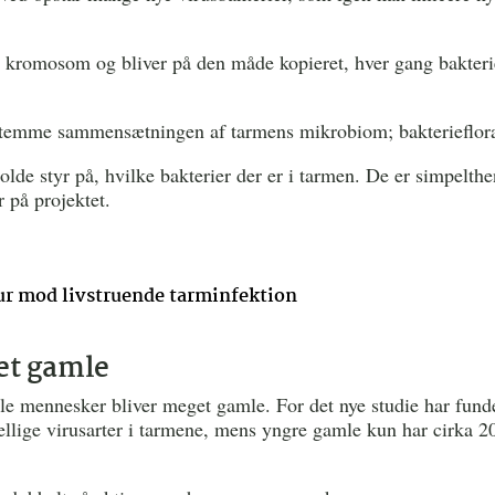
ns kromosom og bliver på den måde kopieret, hver gang bakteri
estemme sammensætningen af tarmens mikrobiom; bakterieflor
holde styr på, hvilke bakterier der er i tarmen. De er simpelthe
 på projektet.
kur mod livstruende tarminfektion
get gamle
le mennesker bliver meget gamle. For det nye studie har funde
llige virusarter i tarmene, mens yngre gamle kun har cirka 2