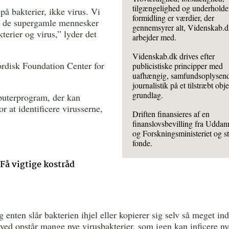
tilgængelighed og underhold
på bakterier, ikke virus. Vi
formidling er værdier, der
 at de supergamle mennesker
gennemsyrer alt, Videnskab.
terier og virus,” lyder det
arbejder med.
Videnskab.dk drives efter
ordisk Foundation Center for
publicistiske principper med
uafhængig, samfundsoplysen
journalistik på et tilstræbt obje
grundlag.
puterprogram, der kan
at identificere virusserne,
Driften finansieres af en
finanslovsbevilling fra Uddan
og Forskningsministeriet og st
fonde.
å vigtige kostråd
 enten slår bakterien ihjel eller kopierer sig selv så meget ind
rved opstår mange nye virusbakterier, som igen kan inficere ny