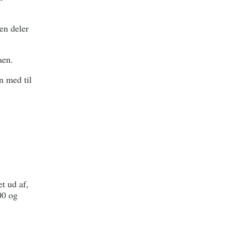
en deler
aen.
n med til
t ud af,
00 og