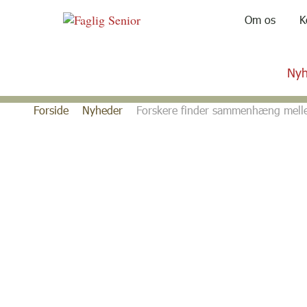
Om os
K
Nyh
Gå
Forside
Nyheder
Forskere finder sammenhæng mellem
til
indhold