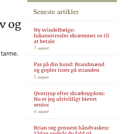
Seneste artikler
v og
Ny svindelbølge:
Inkassotrusler skræmmer os til
at betale
7. august
 tarme.
Pas på din hund: Brandmænd
og gopler truer på stranden
5. august
Qvortrup efter skræksygdom:
Nu er jeg ufrivilligt blevet
senior
4. august
Brian røg gennem håndvasken:
Sådan undgår du fald på