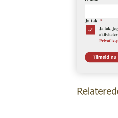
Ja tak
*
Ja tak, je
aktivitete
Privatlivs
Relatered