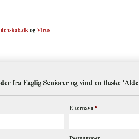
idenskab.dk
og
Virus
der fra Faglig Seniorer og vind en flaske 'Ald
Efternavn
Postnummer