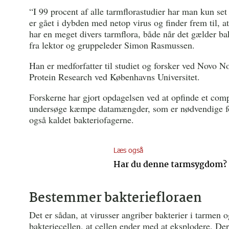
“I 99 procent af alle tarmflorastudier har man kun set 
er gået i dybden med netop virus og finder frem til,
har en meget divers tarmflora, både når det gælder bak
fra lektor og gruppeleder Simon Rasmussen.
Han er medforfatter til studiet og forsker ved Novo N
Protein Research ved Københavns Universitet.
Forskerne har gjort opdagelsen ved at opfinde et com
undersøge kæmpe datamængder, som er nødvendige for 
også kaldet bakteriofagerne.
Læs også
Har du denne tarmsygdom? F
Bestemmer bakteriefloraen
Det er sådan, at virusser angriber bakterier i tarmen og
bakteriecellen, at cellen ender med at eksplodere. De