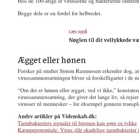
Hos de 100-årige er virusserne og bakterierne omtren
Begge dele er en fordel for helbredet.
Læs også
Nøglen til dit vellykkede væ
Ægget eller hønen
Forsker på studiet Simon Rasmussen erkender dog, at d
virussammensætningen bliver så forskelligartet i de 
“Om det er hønen eller ægget, ved vi ikke,” konstatere
virussammensætning, der giver det lange liv, så rejse
virusser til mennesker – for eksempel gennem transpla
Andre artikler på Videnskab.dk:
Tarmbakteriers signaler til hjernen kan gøre os tykke
Kæmpepotentiale: Virus slår skadelige tarmbakterier i