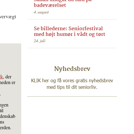
badeværelset
4. august
overvægt
Se billederne: Seniorfestival
med højt humør i vådt og tørt
24. juli
Nyhedsbrev
dk
, der
KLIK her og få vores gratis nyhedsbrev
neden er
med tips til dit seniorliv.
.
ingen
il
idenskab
ens
verden.