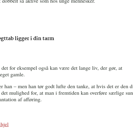
t dobbelt så aktive som hos unge mennesker.
gttab ligger i din tarm
et for eksempel også kan være det lange liv, der gør, at
meget gamle.
r han – men han tør godt lufte den tanke, at hvis det er den d
r det mulighed for, at man i fremtiden kan overføre særlige su
ntation af afføring.
hjel