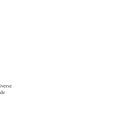
iverse
nde