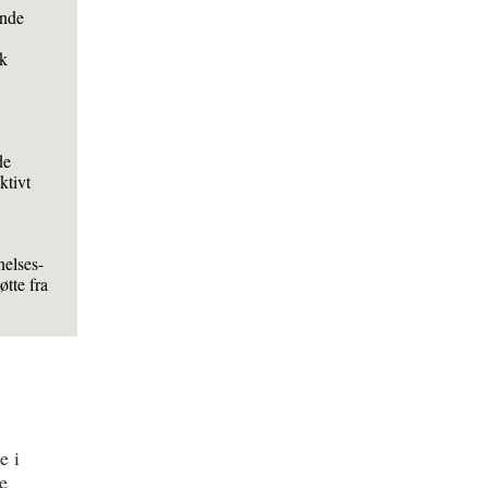
ende
dk
de
ktivt
nelses-
øtte fra
e i
e