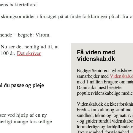
ens bakterieflora.
rskningsområder i forsøget på at finde forklaringer på alt fra 
ignende – begreb: Virom.
Nu ser det nemlig ud til, at
Få viden med
e 100 år.
Det skriver
Videnskab.dk
Faglige Seniorers nyhedsbrev
samarbejder med
Videnskab.
med 1 million brugere om må
l du passe og pleje
Danmarks mest besøgte
populærvidenskabelige medie
Videnskab.dk dækker forskn
bredt – fra kultur og samfund t
iser ved hjælp af en ny
sundhed, teknologi og naturv
ærligt mange forskellige
- og guider rundt i videnskab
forunderlige og forbløffende 
Troværdighed, forståelighed,