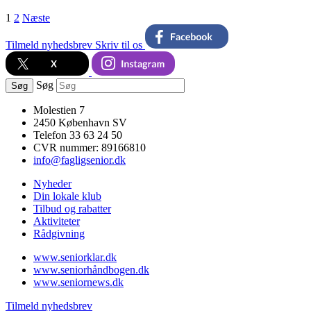
1
2
Næste
Tilmeld nyhedsbrev
Skriv til os
Søg
Søg
Molestien 7
2450 København SV
Telefon 33 63 24 50
CVR nummer: 89166810
info@fagligsenior.dk
Nyheder
Din lokale klub
Tilbud og rabatter
Aktiviteter
Rådgivning
www.seniorklar.dk
www.seniorhåndbogen.dk
www.seniornews.dk
Tilmeld nyhedsbrev