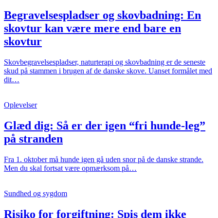
Begravelsespladser og skovbadning: En
skovtur kan være mere end bare en
skovtur
Skovbegravelsespladser, naturterapi og skovbadning er de seneste
skud på stammen i brugen af de danske skove. Uanset formålet med
dit…
Oplevelser
Glæd dig: Så er der igen “fri hunde-leg”
på stranden
Fra 1. oktober må hunde igen gå uden snor på de danske strande.
Men du skal fortsat være opmærksom på…
Sundhed og sygdom
Risiko for forgiftning: Spis dem ikke