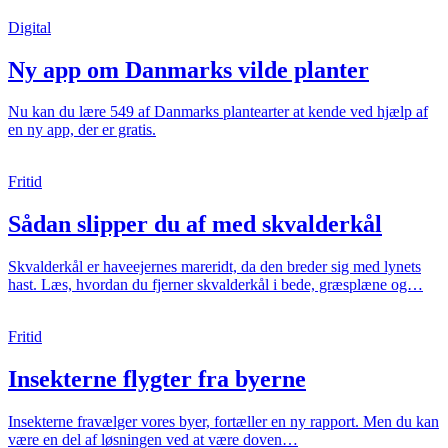
Digital
Ny app om Danmarks vilde planter
Nu kan du lære 549 af Danmarks plantearter at kende ved hjælp af
en ny app, der er gratis.
Fritid
Sådan slipper du af med skvalderkål
Skvalderkål er haveejernes mareridt, da den breder sig med lynets
hast. Læs, hvordan du fjerner skvalderkål i bede, græsplæne og…
Fritid
Insekterne flygter fra byerne
Insekterne fravælger vores byer, fortæller en ny rapport. Men du kan
være en del af løsningen ved at være doven…