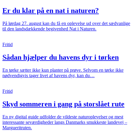
Er du klar på en nat i naturen?
På lørdag 27. august kan du få en oplevelse ud over det sædvanlige
til den landsdækkende begivenhed Nat i Naturen.
Fritid
Sådan hjælper du havens dyr i tørken
En tørke sætter ikke kun planter på prøve. Selvom en tørke ikke
nødvendigvis tager livet af havens dyr, kan du…
Fritid
Skyd sommeren i gang på storslået rute
En ny digital guide udfolder de vildeste naturoplevelser og mest
interessante seværdigheder langs Danmarks smukkeste landevej –
Margueritruten.